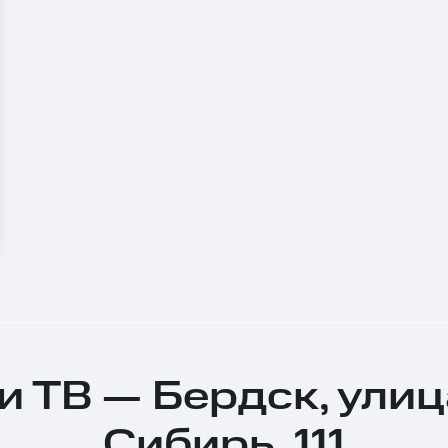
и ТВ — Бердск, ули
Сибирь, 111