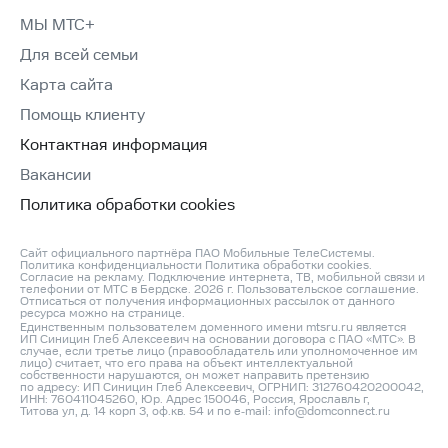
МЫ МТС+
Для всей семьи
Карта сайта
Помощь клиенту
Контактная информация
Вакансии
Политика обработки cookies
Сайт официального партнёра ПАО Мобильные ТелеСистемы.
Политика конфиденциальности
Политика обработки cookies
.
Согласие на рекламу
. Подключение интернета, ТВ, мобильной связи и
телефонии от МТС в Бердске. 2026 г.
Пользовательское соглашение
.
Отписаться от получения информационных рассылок от данного
ресурса можно на
странице
.
Единственным пользователем доменного имени mtsru.ru является
ИП Синицин Глеб Алексеевич на основании договора с ПАО «МТС». В
случае, если третье лицо (правообладатель или уполномоченное им
лицо) считает, что его права на объект интеллектуальной
собственности нарушаются, он может направить претензию
по адресу: ИП Синицин Глеб Алексеевич, ОГРНИП: 312760420200042,
ИНН: 760411045260, Юр. Адрес 150046, Россия, Ярославль г,
Титова ул, д. 14 корп 3, оф.кв. 54 и по e‑mail:
info@domconnect.ru