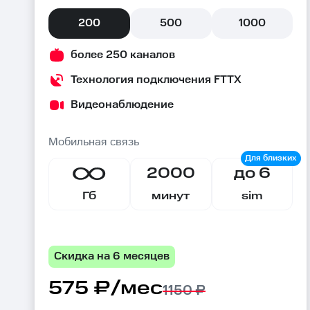
200
500
1000
более 250 каналов
Технология подключения FTTX
Видеонаблюдение
Мобильная связь
2000
до 6
Гб
минут
sim
Скидка на 6 месяцев
575 ₽/мес
1150 ₽