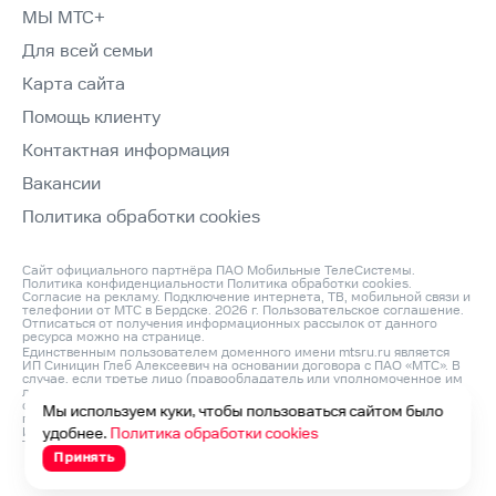
МЫ МТС+
Для всей семьи
Карта сайта
Помощь клиенту
Контактная информация
Вакансии
Политика обработки cookies
Сайт официального партнёра ПАО Мобильные ТелеСистемы.
Политика конфиденциальности
Политика обработки cookies
.
Согласие на рекламу
. Подключение интернета, ТВ, мобильной связи и
телефонии от МТС в Бердске. 2026 г.
Пользовательское соглашение
.
Отписаться от получения информационных рассылок от данного
ресурса можно на
странице
.
Единственным пользователем доменного имени mtsru.ru является
ИП Синицин Глеб Алексеевич на основании договора с ПАО «МТС». В
случае, если третье лицо (правообладатель или уполномоченное им
лицо) считает, что его права на объект интеллектуальной
собственности нарушаются, он может направить претензию
Мы используем куки, чтобы пользоваться сайтом было
по адресу: ИП Синицин Глеб Алексеевич, ОГРНИП: 312760420200042,
ИНН: 760411045260, Юр. Адрес 150046, Россия, Ярославль г,
удобнее.
Политика обработки cookies
Титова ул, д. 14 корп 3, оф.кв. 54 и по e‑mail:
info@domconnect.ru
Принять