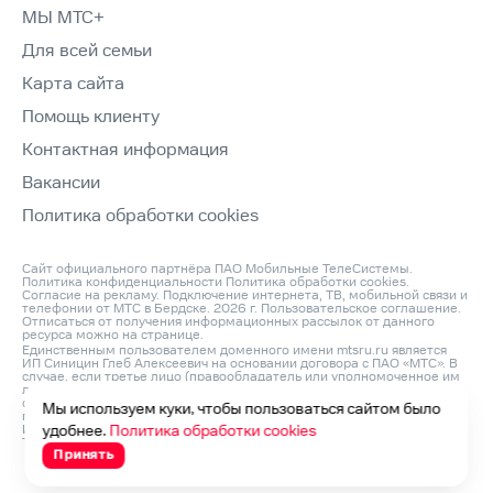
МЫ МТС+
Для всей семьи
Карта сайта
Помощь клиенту
Контактная информация
Вакансии
Политика обработки cookies
Сайт официального партнёра ПАО Мобильные ТелеСистемы.
Политика конфиденциальности
Политика обработки cookies
.
Согласие на рекламу
. Подключение интернета, ТВ, мобильной связи и
телефонии от МТС в Бердске. 2026 г.
Пользовательское соглашение
.
Отписаться от получения информационных рассылок от данного
ресурса можно на
странице
.
Единственным пользователем доменного имени mtsru.ru является
ИП Синицин Глеб Алексеевич на основании договора с ПАО «МТС». В
случае, если третье лицо (правообладатель или уполномоченное им
лицо) считает, что его права на объект интеллектуальной
собственности нарушаются, он может направить претензию
Мы используем куки, чтобы пользоваться сайтом было
по адресу: ИП Синицин Глеб Алексеевич, ОГРНИП: 312760420200042,
ИНН: 760411045260, Юр. Адрес 150046, Россия, Ярославль г,
удобнее.
Политика обработки cookies
Титова ул, д. 14 корп 3, оф.кв. 54 и по e‑mail:
info@domconnect.ru
Принять