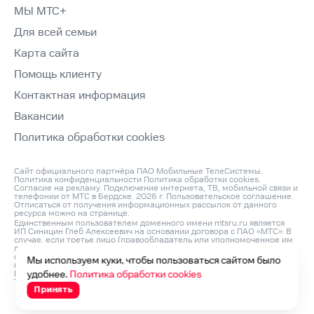
МЫ МТС+
Для всей семьи
Карта сайта
Помощь клиенту
Контактная информация
Вакансии
Политика обработки cookies
Сайт официального партнёра ПАО Мобильные ТелеСистемы.
Политика конфиденциальности
Политика обработки cookies
.
Согласие на рекламу
. Подключение интернета, ТВ, мобильной связи и
телефонии от МТС в Бердске. 2026 г.
Пользовательское соглашение
.
Отписаться от получения информационных рассылок от данного
ресурса можно на
странице
.
Единственным пользователем доменного имени mtsru.ru является
ИП Синицин Глеб Алексеевич на основании договора с ПАО «МТС». В
случае, если третье лицо (правообладатель или уполномоченное им
лицо) считает, что его права на объект интеллектуальной
собственности нарушаются, он может направить претензию
Мы используем куки, чтобы пользоваться сайтом было
по адресу: ИП Синицин Глеб Алексеевич, ОГРНИП: 312760420200042,
ИНН: 760411045260, Юр. Адрес 150046, Россия, Ярославль г,
удобнее.
Политика обработки cookies
Титова ул, д. 14 корп 3, оф.кв. 54 и по e‑mail:
info@domconnect.ru
Принять